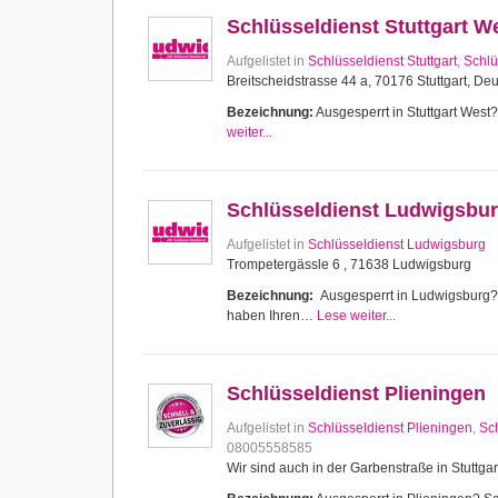
Schlüsseldienst Stuttgart W
Aufgelistet in
Schlüsseldienst Stuttgart
,
Schlü
Breitscheidstrasse 44 a, 70176 Stuttgart, De
Bezeichnung:
Ausgesperrt in Stuttgart West? 
weiter...
Schlüsseldienst Ludwigsbu
Aufgelistet in
Schlüsseldienst Ludwigsburg
Trompetergässle 6 , 71638 Ludwigsburg
Bezeichnung:
Ausgesperrt in Ludwigsburg? Sc
haben Ihren…
Lese weiter...
Schlüsseldienst Plieningen
Aufgelistet in
Schlüsseldienst Plieningen
,
Sch
08005558585
Wir sind auch in der Garbenstraße in Stuttgar