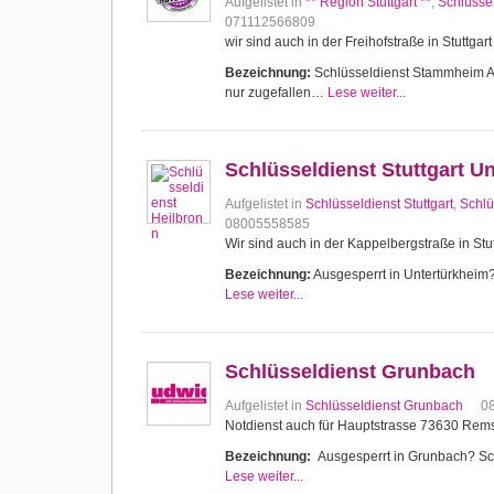
Aufgelistet in
** Region Stuttgart **
,
Schlüssel
071112566809
wir sind auch in der Freihofstraße in Stuttg
Bezeichnung:
Schlüsseldienst Stammheim Aus
nur zugefallen…
Lese weiter...
Schlüsseldienst Stuttgart U
Aufgelistet in
Schlüsseldienst Stuttgart
,
Schlü
08005558585
Wir sind auch in der Kappelbergstraße in Stut
Bezeichnung:
Ausgesperrt in Untertürkheim? 
Lese weiter...
Schlüsseldienst Grunbach
Aufgelistet in
Schlüsseldienst Grunbach
0
Notdienst auch für Hauptstrasse 73630 Re
Bezeichnung:
Ausgesperrt in Grunbach? Schl
Lese weiter...