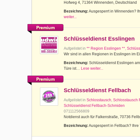
Hofweg 4, 71364 Winnenden, Deutschland
Bezeichnung:
Ausgesperrt in Winnenden? Ihr
weiter...
Premium
Schlüsseldienst Esslingen
Aufgelistet in
** Region Esslingen **
,
Schlüss
Wir sind in allen Regionen in Esslingen im E
Bezeichnung:
Schlüsseldienst Esslingen am N
Türe ist…
Lese weiter...
Premium
Schlüsseldienst Fellbach
Aufgelistet in
Schlosstausch
,
Schlosstausch 
Schlüsseldienst Fellbach-Schmiden
071112566809
Notdienst auch für Falkenstraße, 70736 Fell
Bezeichnung:
Ausgesperrt in Fellbach? Ihre