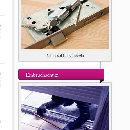
n
Schlüsseldienst Ludwig
Einbruchschutz
n
n