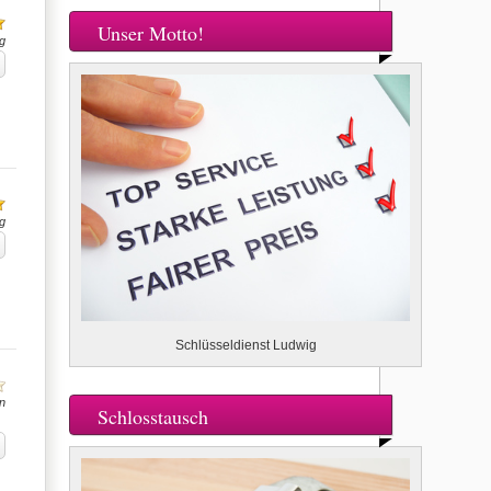
Unser Motto!
g
g
Schlüsseldienst Ludwig
n
Schlosstausch