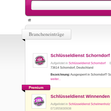
Brancheneinträge
Schlüsseldienst Schorndorf
Aufgelistet in
Schlüsseldienst Schorndorf
73614 Schorndorf, Deutschland
Bezeichnung:
Ausgesperrt in Schorndorf? Sch
weiter...
Premium
Schlüsseldienst Winnenden
Aufgelistet in
Schlüsseldienst Schelmenhol
071955830938