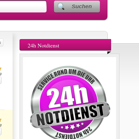
Suchen
24h Notdienst
g
g