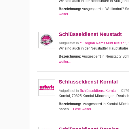
Wir sind auch in der Rennstraße in Stuttgart 
Bezeichnung:
Ausgesperrt in Weilimdorf? Sch
weiter...
Schlüsseldienst Neustadt
Aufgelistet in
** Region Rems Murr Kreis **
,
Wir sind auch in der Neustadter Hauptstraße 
Bezeichnung:
Ausgesperrt in Neustadt? Schlü
weiter...
Schlüsseldienst Korntal
Aufgelistet in
Schlüsseldienst Korntal
017
Korntal, 70825 Korntal-Münchingen, Deutsc
Bezeichnung:
Ausgesperrt in Korntal-Müching
haben…
Lese weiter...