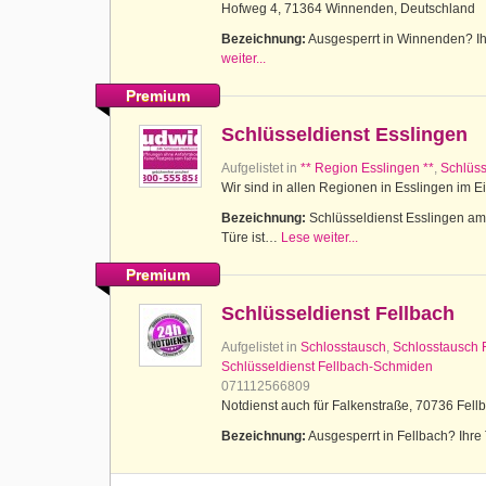
Hofweg 4, 71364 Winnenden, Deutschland
Bezeichnung:
Ausgesperrt in Winnenden? Ihr
weiter...
Premium
Schlüsseldienst Esslingen
Aufgelistet in
** Region Esslingen **
,
Schlüss
Wir sind in allen Regionen in Esslingen im E
Bezeichnung:
Schlüsseldienst Esslingen am N
Türe ist…
Lese weiter...
Premium
Schlüsseldienst Fellbach
Aufgelistet in
Schlosstausch
,
Schlosstausch 
Schlüsseldienst Fellbach-Schmiden
071112566809
Notdienst auch für Falkenstraße, 70736 Fell
Bezeichnung:
Ausgesperrt in Fellbach? Ihre