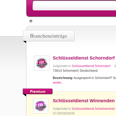
Brancheneinträge
Schlüsseldienst Schorndorf
Aufgelistet in
Schlüsseldienst Schorndorf
73614 Schorndorf, Deutschland
Bezeichnung:
Ausgesperrt in Schorndorf? Sch
weiter...
Premium
Schlüsseldienst Winnenden
Aufgelistet in
Schlüsseldienst Schelmenhol
071955830938