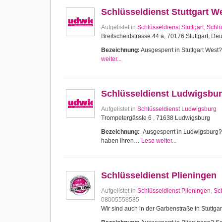
Schlüsseldienst Stuttgart W
Aufgelistet in
Schlüsseldienst Stuttgart
,
Schlü
Breitscheidstrasse 44 a, 70176 Stuttgart, De
Bezeichnung:
Ausgesperrt in Stuttgart West? 
weiter...
Schlüsseldienst Ludwigsbu
Aufgelistet in
Schlüsseldienst Ludwigsburg
Trompetergässle 6 , 71638 Ludwigsburg
Bezeichnung:
Ausgesperrt in Ludwigsburg? Sc
haben Ihren…
Lese weiter...
Schlüsseldienst Plieningen
Aufgelistet in
Schlüsseldienst Plieningen
,
Sch
08005558585
Wir sind auch in der Garbenstraße in Stuttgar