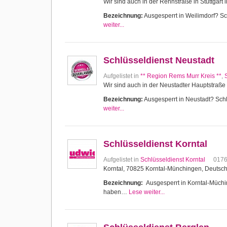
Wir sind auch in der Rennstraße in Stuttgart 
Bezeichnung:
Ausgesperrt in Weilimdorf? Sch
weiter...
Schlüsseldienst Neustadt
Aufgelistet in
** Region Rems Murr Kreis **
,
Wir sind auch in der Neustadter Hauptstraße 
Bezeichnung:
Ausgesperrt in Neustadt? Schlü
weiter...
Schlüsseldienst Korntal
Aufgelistet in
Schlüsseldienst Korntal
017
Korntal, 70825 Korntal-Münchingen, Deutsc
Bezeichnung:
Ausgesperrt in Korntal-Müching
haben…
Lese weiter...