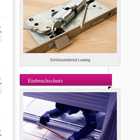
n
Schlüsseldienst Ludwig
Einbruchschutz
n
n