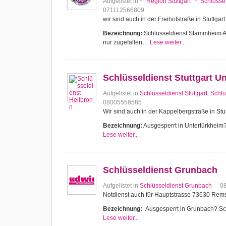
Aufgelistet in
** Region Stuttgart **
,
Schlüssel
071112566809
wir sind auch in der Freihofstraße in Stuttg
Bezeichnung:
Schlüsseldienst Stammheim Aus
nur zugefallen…
Lese weiter...
Schlüsseldienst Stuttgart U
Aufgelistet in
Schlüsseldienst Stuttgart
,
Schlü
08005558585
Wir sind auch in der Kappelbergstraße in Stut
Bezeichnung:
Ausgesperrt in Untertürkheim? 
Lese weiter...
Schlüsseldienst Grunbach
Aufgelistet in
Schlüsseldienst Grunbach
0
Notdienst auch für Hauptstrasse 73630 Re
Bezeichnung:
Ausgesperrt in Grunbach? Schl
Lese weiter...