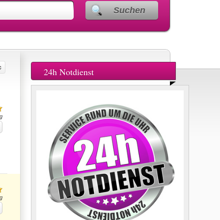
Suchen
24h Notdienst
g
g