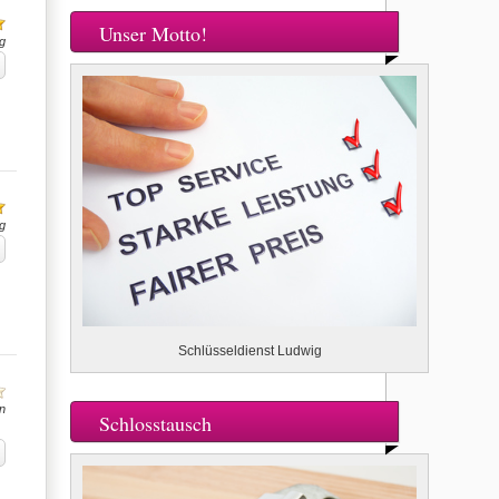
Unser Motto!
g
g
Schlüsseldienst Ludwig
n
Schlosstausch