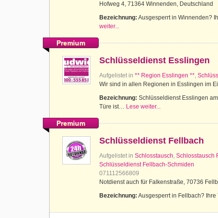
Hofweg 4, 71364 Winnenden, Deutschland
Bezeichnung:
Ausgesperrt in Winnenden? Ihr
weiter...
Premium
Schlüsseldienst Esslingen
Aufgelistet in
** Region Esslingen **
,
Schlüss
Wir sind in allen Regionen in Esslingen im E
Bezeichnung:
Schlüsseldienst Esslingen am N
Türe ist…
Lese weiter...
Premium
Schlüsseldienst Fellbach
Aufgelistet in
Schlosstausch
,
Schlosstausch 
Schlüsseldienst Fellbach-Schmiden
071112566809
Notdienst auch für Falkenstraße, 70736 Fell
Bezeichnung:
Ausgesperrt in Fellbach? Ihre