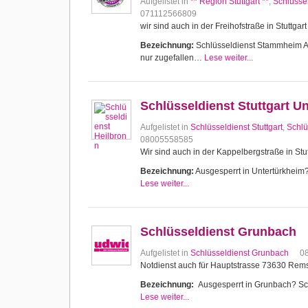
Aufgelistet in
** Region Stuttgart **
,
Schlüssel
071112566809
wir sind auch in der Freihofstraße in Stuttg
Bezeichnung:
Schlüsseldienst Stammheim Aus
nur zugefallen…
Lese weiter...
Schlüsseldienst Stuttgart U
Aufgelistet in
Schlüsseldienst Stuttgart
,
Schlü
08005558585
Wir sind auch in der Kappelbergstraße in Stut
Bezeichnung:
Ausgesperrt in Untertürkheim? 
Lese weiter...
Schlüsseldienst Grunbach
Aufgelistet in
Schlüsseldienst Grunbach
0
Notdienst auch für Hauptstrasse 73630 Re
Bezeichnung:
Ausgesperrt in Grunbach? Schl
Lese weiter...