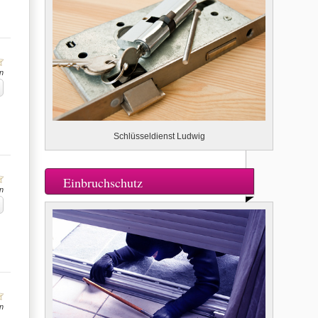
n
Schlüsseldienst Ludwig
Einbruchschutz
n
n