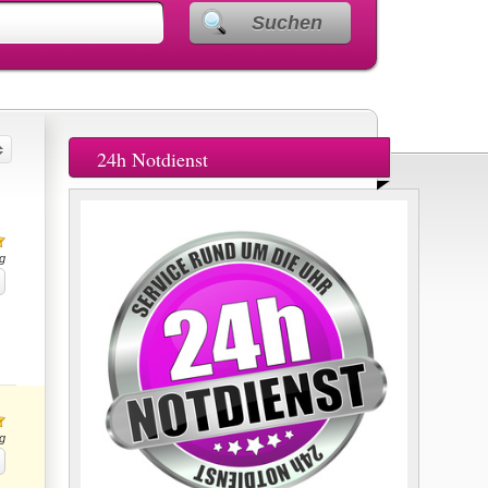
Suchen
24h Notdienst
g
g