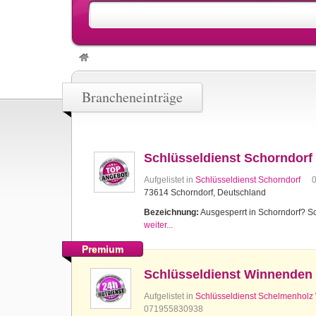
Brancheneinträge
Schlüsseldienst Schorndorf
Aufgelistet in
Schlüsseldienst Schorndorf
73614 Schorndorf, Deutschland
Bezeichnung:
Ausgesperrt in Schorndorf? Sch
weiter...
Premium
Schlüsseldienst Winnenden
Aufgelistet in
Schlüsseldienst Schelmenhol
071955830938