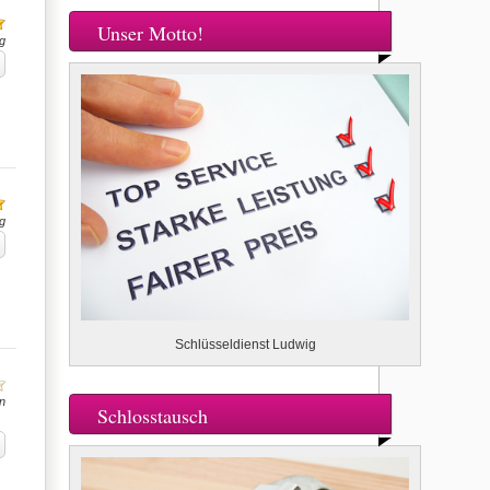
Unser Motto!
g
g
Schlüsseldienst Ludwig
n
Schlosstausch