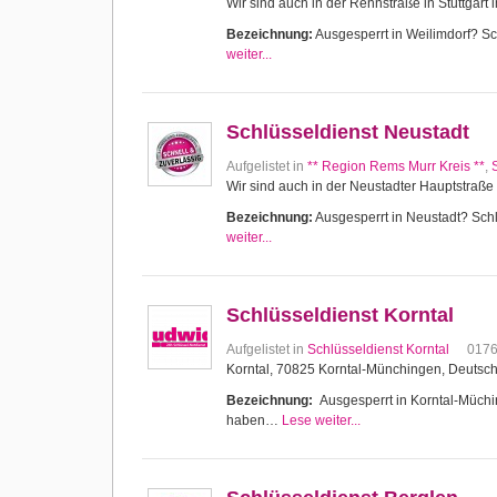
Wir sind auch in der Rennstraße in Stuttgart 
Bezeichnung:
Ausgesperrt in Weilimdorf? Sch
weiter...
Schlüsseldienst Neustadt
Aufgelistet in
** Region Rems Murr Kreis **
,
Wir sind auch in der Neustadter Hauptstraße 
Bezeichnung:
Ausgesperrt in Neustadt? Schlü
weiter...
Schlüsseldienst Korntal
Aufgelistet in
Schlüsseldienst Korntal
017
Korntal, 70825 Korntal-Münchingen, Deutsc
Bezeichnung:
Ausgesperrt in Korntal-Müching
haben…
Lese weiter...