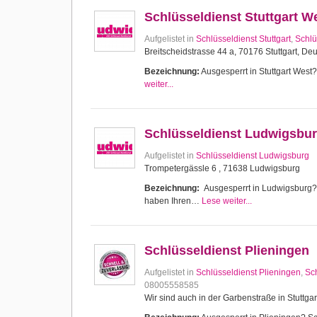
Schlüsseldienst Stuttgart W
Aufgelistet in
Schlüsseldienst Stuttgart
,
Schlü
Breitscheidstrasse 44 a, 70176 Stuttgart, De
Bezeichnung:
Ausgesperrt in Stuttgart West? 
weiter...
Schlüsseldienst Ludwigsbu
Aufgelistet in
Schlüsseldienst Ludwigsburg
Trompetergässle 6 , 71638 Ludwigsburg
Bezeichnung:
Ausgesperrt in Ludwigsburg? Sc
haben Ihren…
Lese weiter...
Schlüsseldienst Plieningen
Aufgelistet in
Schlüsseldienst Plieningen
,
Sch
08005558585
Wir sind auch in der Garbenstraße in Stuttgar