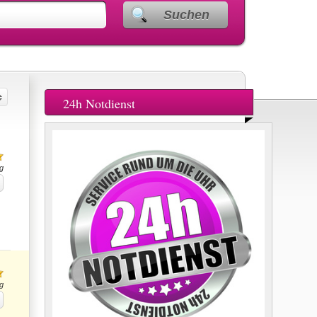
Suchen
24h Notdienst
g
g