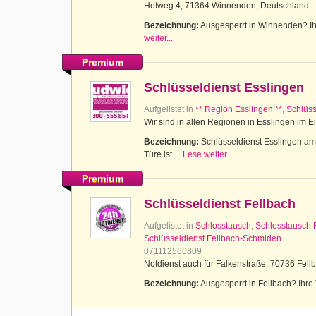
Hofweg 4, 71364 Winnenden, Deutschland
Bezeichnung:
Ausgesperrt in Winnenden? Ihr
weiter...
Premium
Schlüsseldienst Esslingen
Aufgelistet in
** Region Esslingen **
,
Schlüss
Wir sind in allen Regionen in Esslingen im E
Bezeichnung:
Schlüsseldienst Esslingen am N
Türe ist…
Lese weiter...
Premium
Schlüsseldienst Fellbach
Aufgelistet in
Schlosstausch
,
Schlosstausch 
Schlüsseldienst Fellbach-Schmiden
071112566809
Notdienst auch für Falkenstraße, 70736 Fell
Bezeichnung:
Ausgesperrt in Fellbach? Ihre