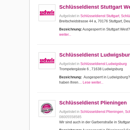
Schlüsseldienst Stuttgart W
Aufgelistet in
Schlüsseldienst Stuttgart
,
Schlü
Breitscheidstrasse 44 a, 70176 Stuttgart, De
Bezeichnung:
Ausgesperrt in Stuttgart West? 
weiter...
Schlüsseldienst Ludwigsbu
Aufgelistet in
Schlüsseldienst Ludwigsburg
Trompetergässle 6 , 71638 Ludwigsburg
Bezeichnung:
Ausgesperrt in Ludwigsburg? Sc
haben Ihren…
Lese weiter...
Schlüsseldienst Plieningen
Aufgelistet in
Schlüsseldienst Plieningen
,
Sch
08005558585
Wir sind auch in der Garbenstraße in Stuttgar