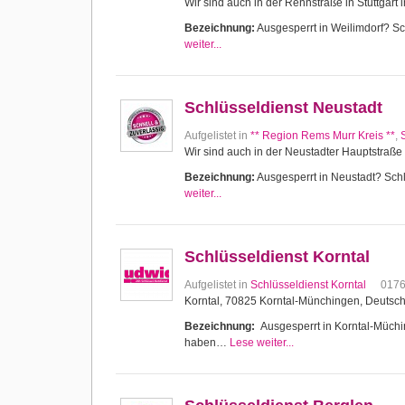
Wir sind auch in der Rennstraße in Stuttgart 
Bezeichnung:
Ausgesperrt in Weilimdorf? Sch
weiter...
Schlüsseldienst Neustadt
Aufgelistet in
** Region Rems Murr Kreis **
,
Wir sind auch in der Neustadter Hauptstraße 
Bezeichnung:
Ausgesperrt in Neustadt? Schlü
weiter...
Schlüsseldienst Korntal
Aufgelistet in
Schlüsseldienst Korntal
017
Korntal, 70825 Korntal-Münchingen, Deutsc
Bezeichnung:
Ausgesperrt in Korntal-Müching
haben…
Lese weiter...