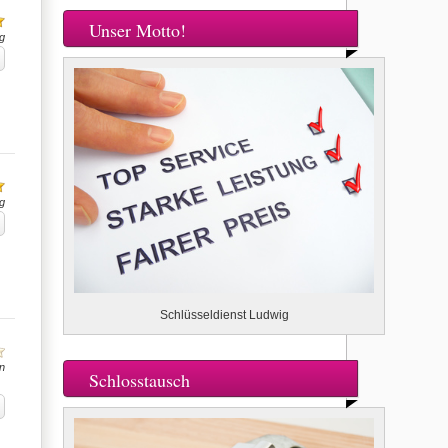
Unser Motto!
g
g
Schlüsseldienst Ludwig
n
Schlosstausch