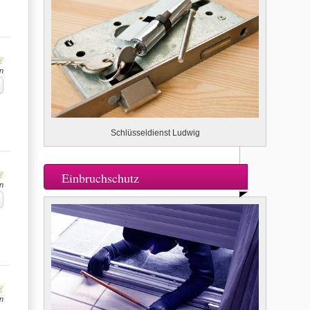
n
Schlüsseldienst Ludwig
Einbruchschutz
n
n