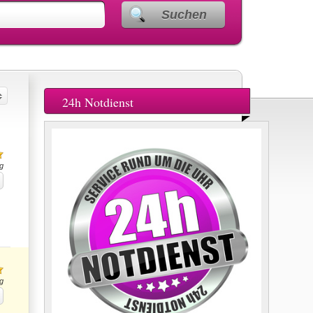
Suchen
24h Notdienst
g
g