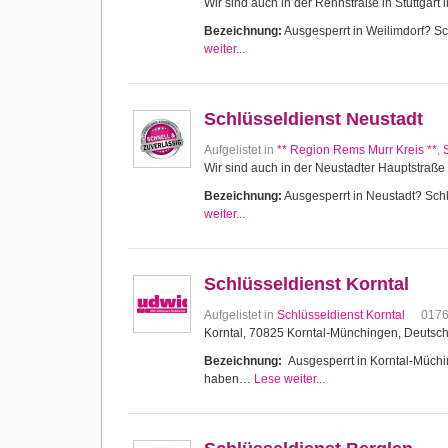
Wir sind auch in der Rennstraße in Stuttgart 
Bezeichnung:
Ausgesperrt in Weilimdorf? Sch
weiter...
Schlüsseldienst Neustadt
Aufgelistet in
** Region Rems Murr Kreis **
,
Wir sind auch in der Neustadter Hauptstraße 
Bezeichnung:
Ausgesperrt in Neustadt? Schlü
weiter...
Schlüsseldienst Korntal
Aufgelistet in
Schlüsseldienst Korntal
017
Korntal, 70825 Korntal-Münchingen, Deutsc
Bezeichnung:
Ausgesperrt in Korntal-Müching
haben…
Lese weiter...