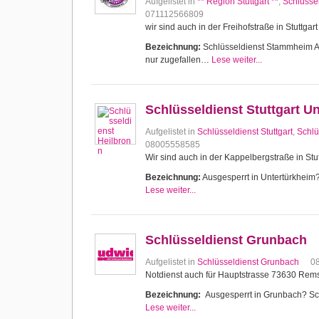
Aufgelistet in
** Region Stuttgart **
,
Schlüssel
071112566809
wir sind auch in der Freihofstraße in Stuttg
Bezeichnung:
Schlüsseldienst Stammheim Aus
nur zugefallen…
Lese weiter...
Schlüsseldienst Stuttgart U
Aufgelistet in
Schlüsseldienst Stuttgart
,
Schlü
08005558585
Wir sind auch in der Kappelbergstraße in Stut
Bezeichnung:
Ausgesperrt in Untertürkheim? 
Lese weiter...
Schlüsseldienst Grunbach
Aufgelistet in
Schlüsseldienst Grunbach
0
Notdienst auch für Hauptstrasse 73630 Re
Bezeichnung:
Ausgesperrt in Grunbach? Schl
Lese weiter...