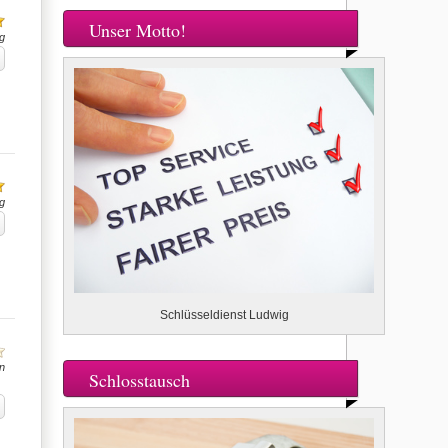
Unser Motto!
g
g
Schlüsseldienst Ludwig
n
Schlosstausch