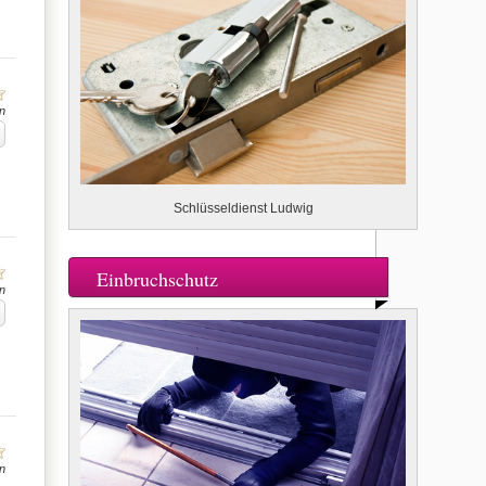
n
Schlüsseldienst Ludwig
Einbruchschutz
n
n