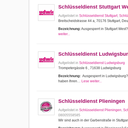
Schlüsseldienst Stuttgart W
Aufgelistet in
Schlüsseldienst Stuttgart
,
Schlü
Breitscheidstrasse 44 a, 70176 Stuttgart, De
Bezeichnung:
Ausgesperrt in Stuttgart West? 
weiter...
Schlüsseldienst Ludwigsbu
Aufgelistet in
Schlüsseldienst Ludwigsburg
Trompetergässle 6 , 71638 Ludwigsburg
Bezeichnung:
Ausgesperrt in Ludwigsburg? Sc
haben Ihren…
Lese weiter...
Schlüsseldienst Plieningen
Aufgelistet in
Schlüsseldienst Plieningen
,
Sch
08005558585
Wir sind auch in der Garbenstraße in Stuttgar