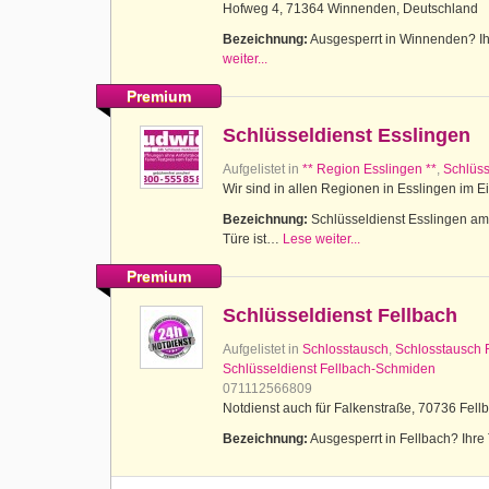
Hofweg 4, 71364 Winnenden, Deutschland
Bezeichnung:
Ausgesperrt in Winnenden? Ihr
weiter...
Premium
Schlüsseldienst Esslingen
Aufgelistet in
** Region Esslingen **
,
Schlüss
Wir sind in allen Regionen in Esslingen im E
Bezeichnung:
Schlüsseldienst Esslingen am N
Türe ist…
Lese weiter...
Premium
Schlüsseldienst Fellbach
Aufgelistet in
Schlosstausch
,
Schlosstausch 
Schlüsseldienst Fellbach-Schmiden
071112566809
Notdienst auch für Falkenstraße, 70736 Fell
Bezeichnung:
Ausgesperrt in Fellbach? Ihre