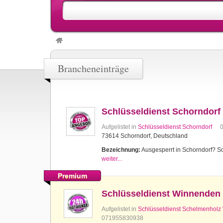
Brancheneinträge
Schlüsseldienst Schorndorf
Aufgelistet in
Schlüsseldienst Schorndorf
73614 Schorndorf, Deutschland
Bezeichnung:
Ausgesperrt in Schorndorf? Sch
weiter...
Premium
Schlüsseldienst Winnenden
Aufgelistet in
Schlüsseldienst Schelmenhol
071955830938