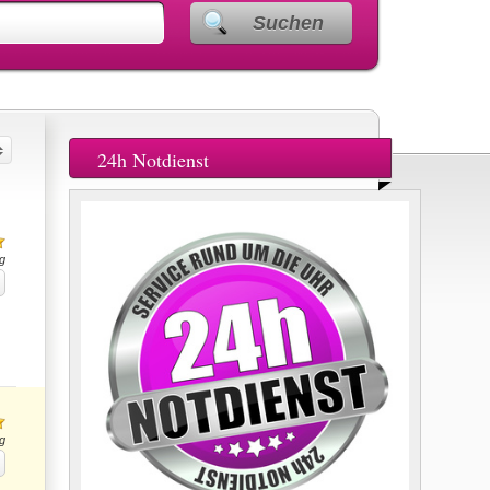
Suchen
24h Notdienst
g
g