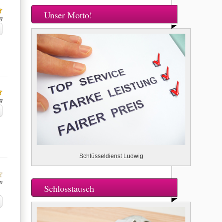
Unser Motto!
g
g
Schlüsseldienst Ludwig
n
Schlosstausch