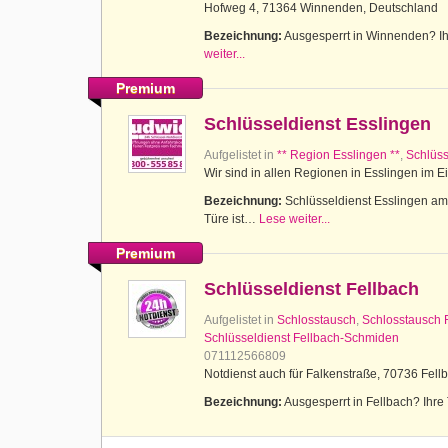
Hofweg 4, 71364 Winnenden, Deutschland
Bezeichnung:
Ausgesperrt in Winnenden? Ihr
weiter...
Premium
Schlüsseldienst Esslingen
Aufgelistet in
** Region Esslingen **
,
Schlüss
Wir sind in allen Regionen in Esslingen im E
Bezeichnung:
Schlüsseldienst Esslingen am N
Türe ist…
Lese weiter...
Premium
Schlüsseldienst Fellbach
Aufgelistet in
Schlosstausch
,
Schlosstausch 
Schlüsseldienst Fellbach-Schmiden
071112566809
Notdienst auch für Falkenstraße, 70736 Fell
Bezeichnung:
Ausgesperrt in Fellbach? Ihre