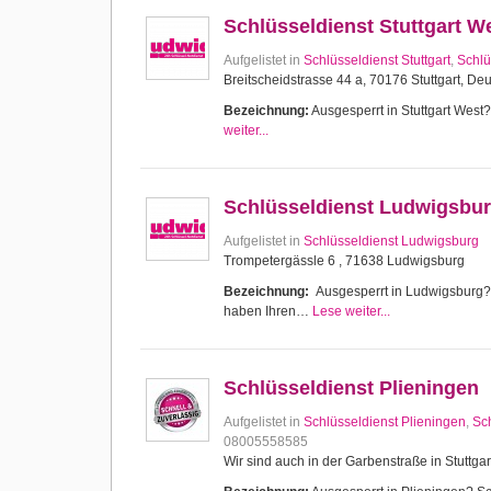
Schlüsseldienst Stuttgart W
Aufgelistet in
Schlüsseldienst Stuttgart
,
Schlü
Breitscheidstrasse 44 a, 70176 Stuttgart, De
Bezeichnung:
Ausgesperrt in Stuttgart West? 
weiter...
Schlüsseldienst Ludwigsbu
Aufgelistet in
Schlüsseldienst Ludwigsburg
Trompetergässle 6 , 71638 Ludwigsburg
Bezeichnung:
Ausgesperrt in Ludwigsburg? Sc
haben Ihren…
Lese weiter...
Schlüsseldienst Plieningen
Aufgelistet in
Schlüsseldienst Plieningen
,
Sch
08005558585
Wir sind auch in der Garbenstraße in Stuttgar