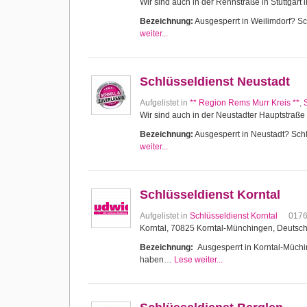
Wir sind auch in der Rennstraße in Stuttgart 
Bezeichnung:
Ausgesperrt in Weilimdorf? Sch
weiter...
Schlüsseldienst Neustadt
Aufgelistet in
** Region Rems Murr Kreis **
,
Wir sind auch in der Neustadter Hauptstraße 
Bezeichnung:
Ausgesperrt in Neustadt? Schlü
weiter...
Schlüsseldienst Korntal
Aufgelistet in
Schlüsseldienst Korntal
017
Korntal, 70825 Korntal-Münchingen, Deutsc
Bezeichnung:
Ausgesperrt in Korntal-Müching
haben…
Lese weiter...