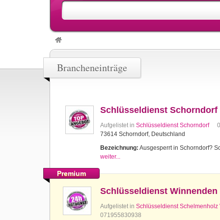
Brancheneinträge
Schlüsseldienst Schorndorf
Aufgelistet in
Schlüsseldienst Schorndorf
73614 Schorndorf, Deutschland
Bezeichnung:
Ausgesperrt in Schorndorf? Sch
weiter...
Premium
Schlüsseldienst Winnenden
Aufgelistet in
Schlüsseldienst Schelmenhol
071955830938