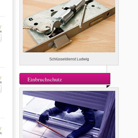
n
Schlüsseldienst Ludwig
Einbruchschutz
n
n