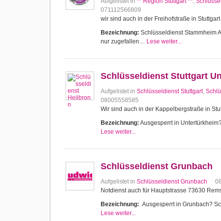
Aufgelistet in
** Region Stuttgart **
,
Schlüssel
071112566809
wir sind auch in der Freihofstraße in Stuttg
Bezeichnung:
Schlüsseldienst Stammheim Aus
nur zugefallen…
Lese weiter...
Schlüsseldienst Stuttgart U
Aufgelistet in
Schlüsseldienst Stuttgart
,
Schlü
08005558585
Wir sind auch in der Kappelbergstraße in Stut
Bezeichnung:
Ausgesperrt in Untertürkheim? 
Lese weiter...
Schlüsseldienst Grunbach
Aufgelistet in
Schlüsseldienst Grunbach
0
Notdienst auch für Hauptstrasse 73630 Re
Bezeichnung:
Ausgesperrt in Grunbach? Schl
Lese weiter...