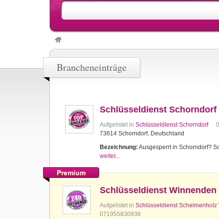
Brancheneinträge
Schlüsseldienst Schorndorf
Aufgelistet in
Schlüsseldienst Schorndorf
73614 Schorndorf, Deutschland
Bezeichnung:
Ausgesperrt in Schorndorf? Sch
weiter...
Premium
Schlüsseldienst Winnenden
Aufgelistet in
Schlüsseldienst Schelmenhol
071955830938