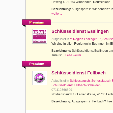
Hofweg 4, 71364 Winnenden, Deutschland
Bezeichnung:
Ausgesperrt in Winnenden? Ihr
weiter...
Premium
Schlüsseldienst Esslingen
Aufgelistet in
** Region Esslingen **
,
Schlüss
Wir sind in allen Regionen in Esslingen im E
Bezeichnung:
Schlüsseldienst Esslingen am N
Türe ist…
Lese weiter...
Premium
Schlüsseldienst Fellbach
Aufgelistet in
Schlosstausch
,
Schlosstausch 
Schlüsseldienst Fellbach-Schmiden
071112566809
Notdienst auch für Falkenstraße, 70736 Fell
Bezeichnung:
Ausgesperrt in Fellbach? Ihre