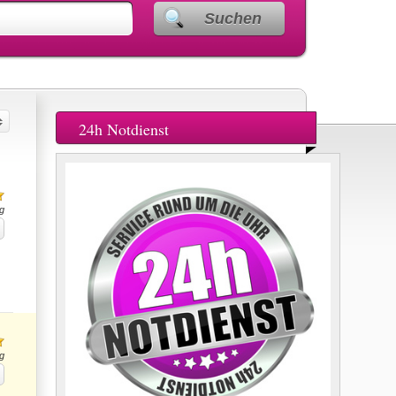
Suchen
24h Notdienst
g
g