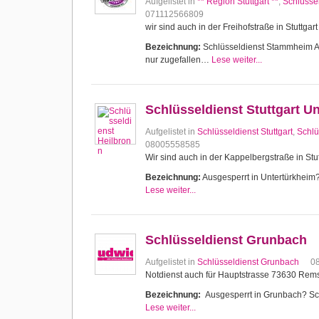
Aufgelistet in
** Region Stuttgart **
,
Schlüssel
071112566809
wir sind auch in der Freihofstraße in Stuttg
Bezeichnung:
Schlüsseldienst Stammheim Aus
nur zugefallen…
Lese weiter...
Schlüsseldienst Stuttgart U
Aufgelistet in
Schlüsseldienst Stuttgart
,
Schlü
08005558585
Wir sind auch in der Kappelbergstraße in Stut
Bezeichnung:
Ausgesperrt in Untertürkheim? 
Lese weiter...
Schlüsseldienst Grunbach
Aufgelistet in
Schlüsseldienst Grunbach
0
Notdienst auch für Hauptstrasse 73630 Re
Bezeichnung:
Ausgesperrt in Grunbach? Schl
Lese weiter...