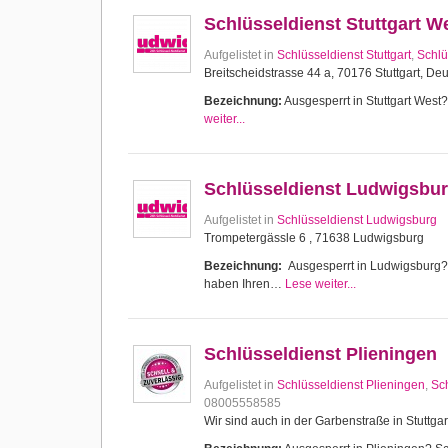
Schlüsseldienst Stuttgart W
Aufgelistet in
Schlüsseldienst Stuttgart
,
Schlü
Breitscheidstrasse 44 a, 70176 Stuttgart, De
Bezeichnung:
Ausgesperrt in Stuttgart West? 
weiter...
Schlüsseldienst Ludwigsbu
Aufgelistet in
Schlüsseldienst Ludwigsburg
Trompetergässle 6 , 71638 Ludwigsburg
Bezeichnung:
Ausgesperrt in Ludwigsburg? Sc
haben Ihren…
Lese weiter...
Schlüsseldienst Plieningen
Aufgelistet in
Schlüsseldienst Plieningen
,
Sch
08005558585
Wir sind auch in der Garbenstraße in Stuttgar