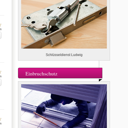
n
Schlüsseldienst Ludwig
Einbruchschutz
n
n