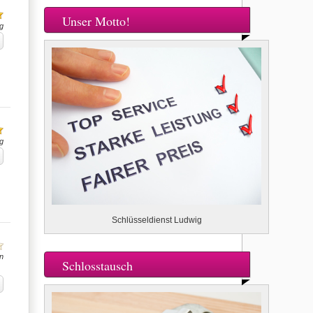
Unser Motto!
g
g
Schlüsseldienst Ludwig
n
Schlosstausch