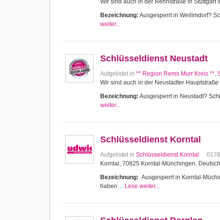
Wir sind auch in der Rennstraße in Stuttgart 
Bezeichnung:
Ausgesperrt in Weilimdorf? Sch
weiter...
Schlüsseldienst Neustadt
Aufgelistet in
** Region Rems Murr Kreis **
,
Wir sind auch in der Neustadter Hauptstraße 
Bezeichnung:
Ausgesperrt in Neustadt? Schlü
weiter...
Schlüsseldienst Korntal
Aufgelistet in
Schlüsseldienst Korntal
017
Korntal, 70825 Korntal-Münchingen, Deutsc
Bezeichnung:
Ausgesperrt in Korntal-Müching
haben…
Lese weiter...