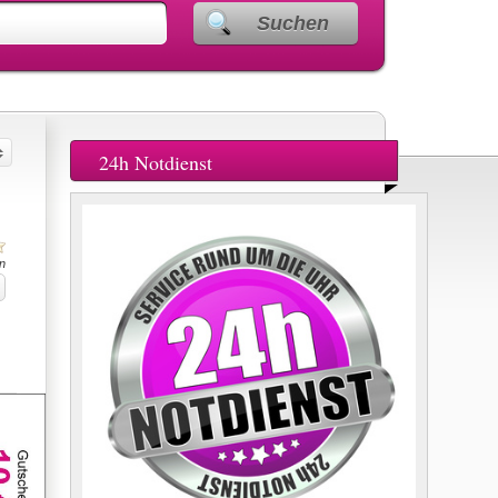
Suchen
24h Notdienst
n