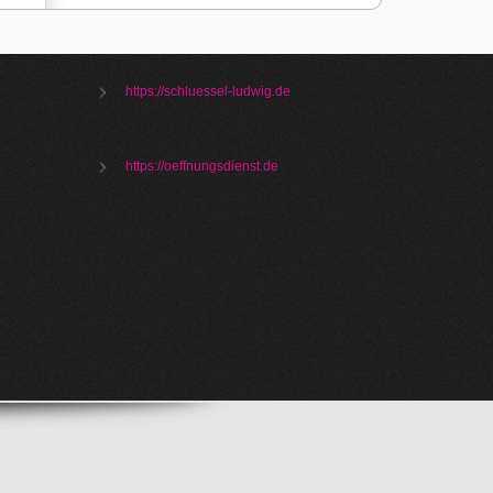
https://schluessel-ludwig.de
https://oeffnungsdienst.de