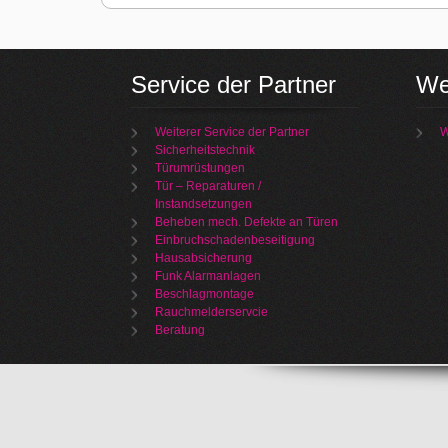
Service der Partner
We
Weiterer Service der Partner
W
Sicherheitstechnik
Türumrüstungen
Tür – Reparaturen /
Instandsetzungen
Beheben mech. Defekte an Türen
Einbruchschadenbeseitigung
Hausabsicherung
Funk Alarmanlagen
Beschlagmontage
Rauchmelderservcie
Beratung