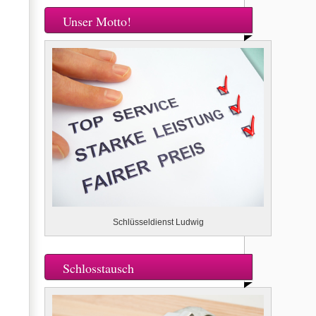
Unser Motto!
Schlüsseldienst Ludwig
Schlosstausch