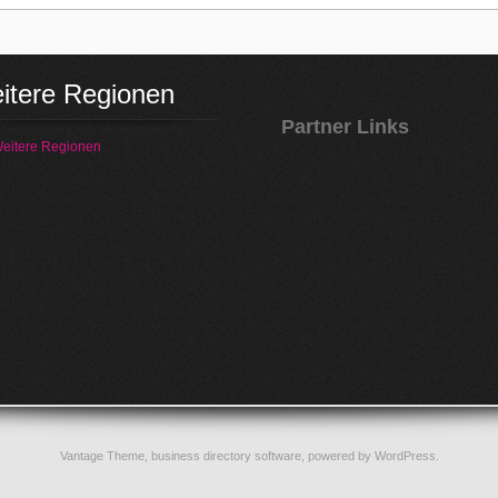
itere Regionen
Partner Links
eitere Regionen
Vantage Theme,
business directory software
, powered by
WordPress
.