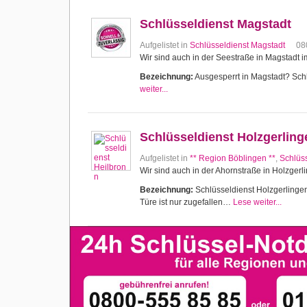
Schlüsseldienst Magstadt
Aufgelistet in
Schlüsseldienst Magstadt
08
Wir sind auch in der Seestraße in Magstadt i
Bezeichnung:
Ausgesperrt in Magstadt? Schlü
weiter...
Schlüsseldienst Holzgerling
Aufgelistet in
** Region Böblingen **
,
Schlüs
Wir sind auch in der Ahornstraße in Holzgerl
Bezeichnung:
Schlüsseldienst Holzgerlingen 
Türe ist nur zugefallen…
Lese weiter...