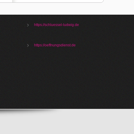
https://schluessel-ludwig.de
https://oeffnungsdienst.de