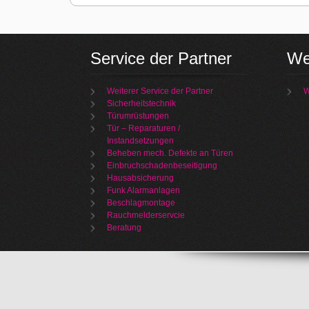
Service der Partner
We
Weiterer Service der Partner
W
Sicherheitstechnik
Türumrüstungen
Tür – Reparaturen /
Instandsetzungen
Beheben mech. Defekte an Türen
Einbruchschadenbeseitigung
Hausabsicherung
Funk Alarmanlagen
Beschlagmontage
Rauchmelderservcie
Beratung