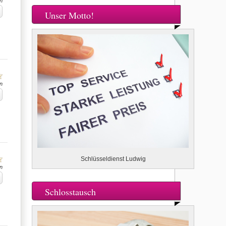
n
Unser Motto!
n
Schlüsseldienst Ludwig
n
Schlosstausch