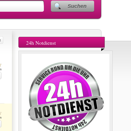
Suchen
24h Notdienst
n
n