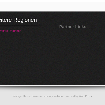
itere Regionen
Partner Links
eitere Regionen
Vantage Theme,
business directory software
, powered by
WordPress
.