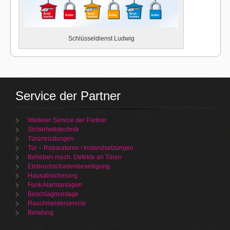
Schlüsseldienst Ludwig
Service der Partner
Weiterer Service der Partner
Sicherheitstechnik
Türumrüstungen
Tür – Reparaturen / Instandsetzungen
Beheben mech. Defekte an Türen
Einbruchschadenbeseitigung
Hausabsicherung
Funk Alarmanlagen
Beschlagmontage
Rauchmelderservcie
Beratung