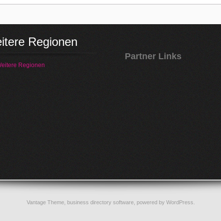
itere Regionen
Partner Links
eitere Regionen
Vantage Theme,
business directory software
, powered by
WordPress
.