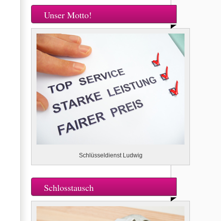
Unser Motto!
Schlüsseldienst Ludwig
Schlosstausch