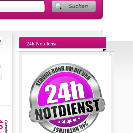
Suchen
24h Notdienst
n
e