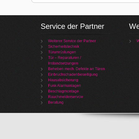
Service der Partner
We
Weiterer Service der Partner
W
Sicherheitstechnik
Türumrüstungen
Tür – Reparaturen /
Instandsetzungen
Beheben mech. Defekte an Türen
Einbruchschadenbeseitigung
Hausabsicherung
Funk Alarmanlagen
Beschlagmontage
Rauchmelderservcie
Beratung