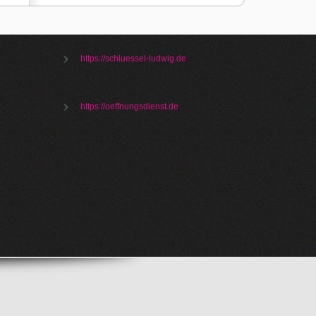
https://schluessel-ludwig.de
https://oeffnungsdienst.de