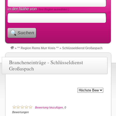
in der Nähe von
( Ihre Region auswählen )
Suchen
»
** Region Rems Murr Kreis **
»
Schlüsseldienst Großaspach
Brancheneinträge - Schlüsseldienst
Großaspach
Bewertung hinzufügen
, 0
Bewertungen