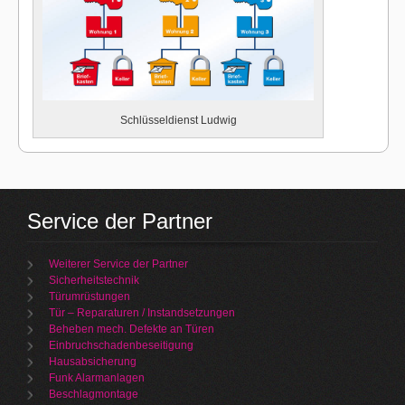
Schlüsseldienst Ludwig
Service der Partner
Weiterer Service der Partner
Sicherheitstechnik
Türumrüstungen
Tür – Reparaturen / Instandsetzungen
Beheben mech. Defekte an Türen
Einbruchschadenbeseitigung
Hausabsicherung
Funk Alarmanlagen
Beschlagmontage