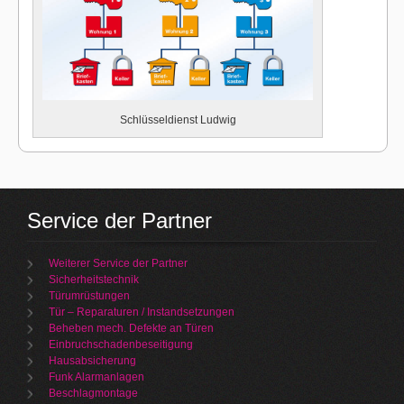
Schlüsseldienst Ludwig
Service der Partner
Weiterer Service der Partner
Sicherheitstechnik
Türumrüstungen
Tür – Reparaturen / Instandsetzungen
Beheben mech. Defekte an Türen
Einbruchschadenbeseitigung
Hausabsicherung
Funk Alarmanlagen
Beschlagmontage