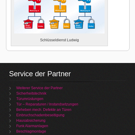
Schlüsseldienst Ludwig
Service der Partner
Weiterer Service der Partner
Sicherheitstechnik
Türumrüstungen
Tür – Reparaturen / Instandsetzungen
Beheben mech. Defekte an Türen
Einbruchschadenbeseitigung
Hausabsicherung
Funk Alarmanlagen
Beschlagmontage