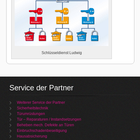
Schlüsseldienst Ludwig
Service der Partner
Weiterer Service der Partner
Sicherheitstechnik
Türumrüstungen
Tür – Reparaturen / Instandsetzungen
Beheben mech. Defekte an Türen
Einbruchschadenbeseitigung
Hausabsicherung