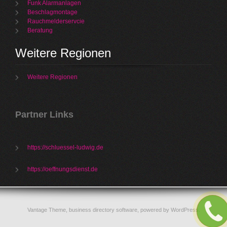
Funk Alarmanlagen
Beschlagmontage
Rauchmelderservcie
Beratung
Weitere Regionen
Weitere Regionen
Partner Links
https://schluessel-ludwig.de
https://oeffnungsdienst.de
Vantage Theme,
business directory software
, powered by
WordPress
.