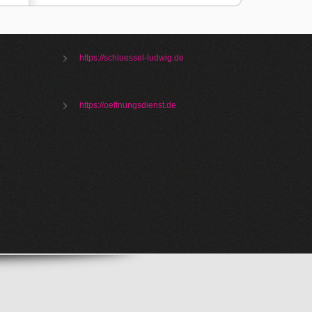
https://schluessel-ludwig.de
https://oeffnungsdienst.de