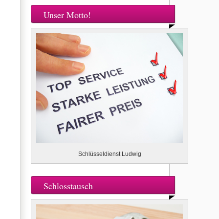
Unser Motto!
Schlüsseldienst Ludwig
Schlosstausch