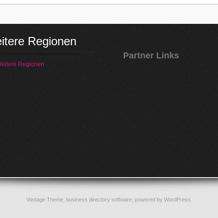
itere Regionen
Partner Links
eitere Regionen
Vantage Theme,
business directory software
, powered by
WordPress
.