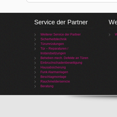
Service der Partner
We
Weiterer Service der Partner
W
Sicherheitstechnik
Türumrüstungen
Tür – Reparaturen /
Instandsetzungen
Beheben mech. Defekte an Türen
Einbruchschadenbeseitigung
Hausabsicherung
Funk Alarmanlagen
Beschlagmontage
Rauchmelderservcie
Beratung