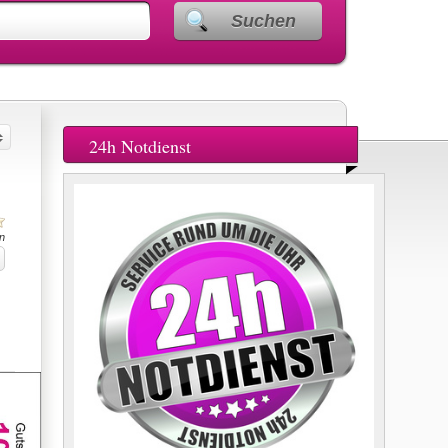
Suchen
24h Notdienst
n