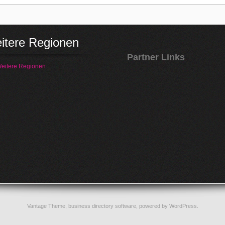
itere Regionen
Partner Links
eitere Regionen
Vantage Theme,
business directory software
, powered by
WordPress
.