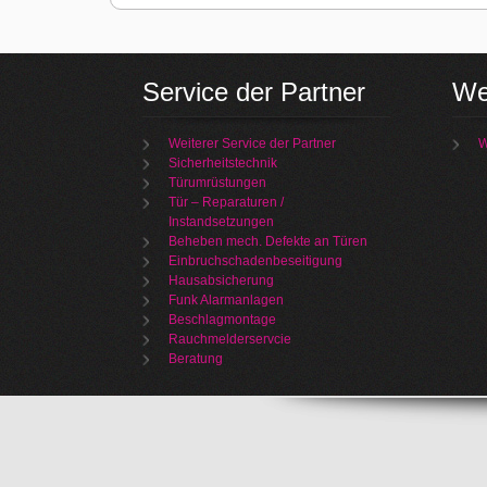
Service der Partner
We
Weiterer Service der Partner
W
Sicherheitstechnik
Türumrüstungen
Tür – Reparaturen /
Instandsetzungen
Beheben mech. Defekte an Türen
Einbruchschadenbeseitigung
Hausabsicherung
Funk Alarmanlagen
Beschlagmontage
Rauchmelderservcie
Beratung