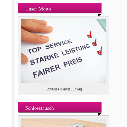
Unser Motto!
Schlüsseldienst Ludwig
Schlosstausch