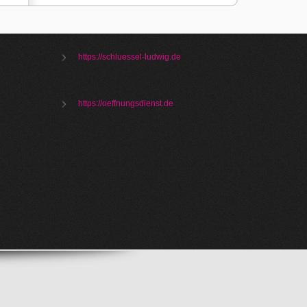
https://schluessel-ludwig.de
https://oeffnungsdienst.de