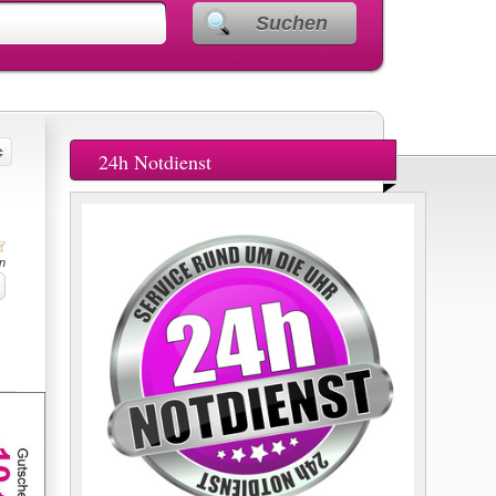
Suchen
24h Notdienst
n