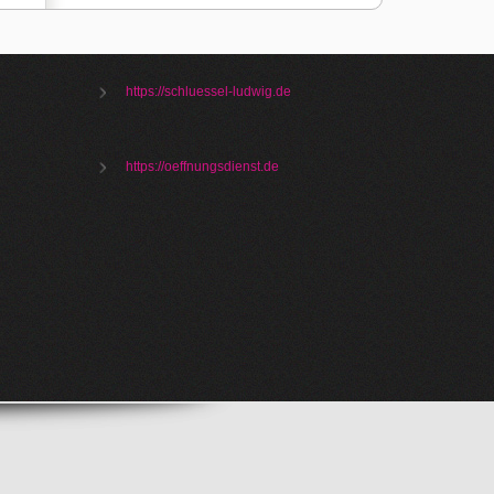
https://schluessel-ludwig.de
https://oeffnungsdienst.de