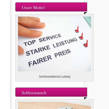
Unser Motto!
Schlüsseldienst Ludwig
Schlosstausch