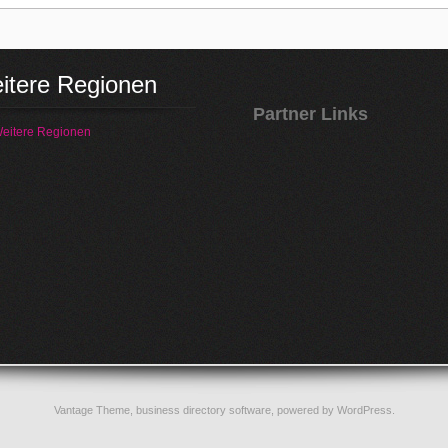
itere Regionen
Partner Links
eitere Regionen
Vantage Theme,
business directory software
, powered by
WordPress
.