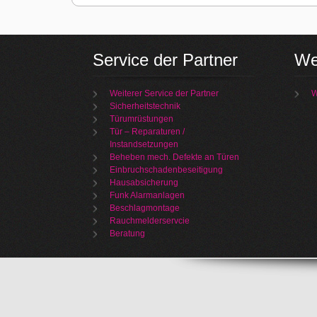
Service der Partner
We
Weiterer Service der Partner
W
Sicherheitstechnik
Türumrüstungen
Tür – Reparaturen /
Instandsetzungen
Beheben mech. Defekte an Türen
Einbruchschadenbeseitigung
Hausabsicherung
Funk Alarmanlagen
Beschlagmontage
Rauchmelderservcie
Beratung