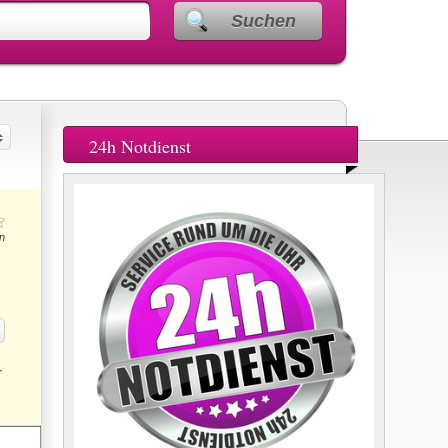
Suchen
24h Notdienst
n
r