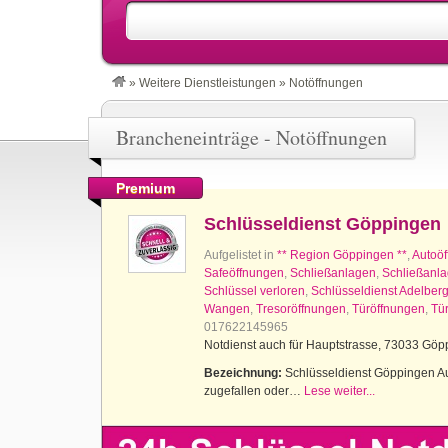
»
Weitere Dienstleistungen
»
Notöffnungen
Brancheneinträge - Notöffnungen
Premium
Schlüsseldienst Göppingen
Aufgelistet in
** Region Göppingen **
,
Autoö
Safeöffnungen
,
Schließanlagen
,
Schließanl
Schlüssel verloren
,
Schlüsseldienst Adelber
Wangen
,
Tresoröffnungen
,
Türöffnungen
,
Tü
017622145965
Notdienst auch für Hauptstrasse, 73033 Gö
Bezeichnung:
Schlüsseldienst Göppingen Aus
zugefallen oder…
Lese weiter...