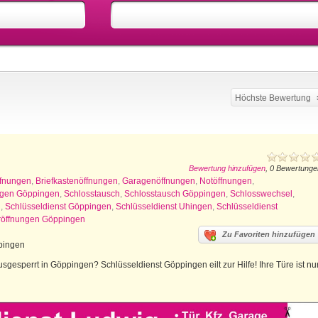
Höchste Bewertung
Bewertung hinzufügen
, 0 Bewertunge
ffnungen
,
Briefkastenöffnungen
,
Garagenöffnungen
,
Notöffnungen
,
agen Göppingen
,
Schlosstausch
,
Schlosstausch Göppingen
,
Schlosswechsel
,
g
,
Schlüsseldienst Göppingen
,
Schlüsseldienst Uhingen
,
Schlüsseldienst
röffnungen Göppingen
Zu Favoriten hinzufügen
ppingen
gesperrt in Göppingen? Schlüsseldienst Göppingen eilt zur Hilfe! Ihre Türe ist nu