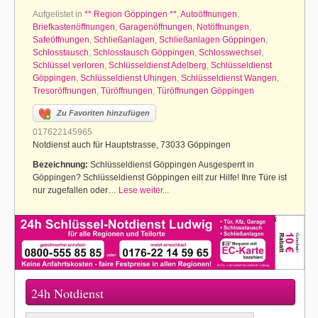
Aufgelistet in
** Region Göppingen **
,
Autoöffnungen
,
Briefkastenöffnungen
,
Garagenöffnungen
,
Notöffnungen
,
Safeöffnungen
,
Schließanlagen
,
Schließanlagen Göppingen
,
Schlosstausch
,
Schlosstausch Göppingen
,
Schlosswechsel
,
Schlüssel verloren
,
Schlüsseldienst Adelberg
,
Schlüsseldienst
Göppingen
,
Schlüsseldienst Uhingen
,
Schlüsseldienst Wangen
,
Tresoröffnungen
,
Türöffnungen
,
Türöffnungen Göppingen
Zu Favoriten hinzufügen
017622145965
Notdienst auch für Hauptstrasse, 73033 Göppingen
Bezeichnung:
Schlüsseldienst Göppingen Ausgesperrt in
Göppingen? Schlüsseldienst Göppingen eilt zur Hilfe! Ihre Türe ist
nur zugefallen oder…
Lese weiter...
24h Notdienst