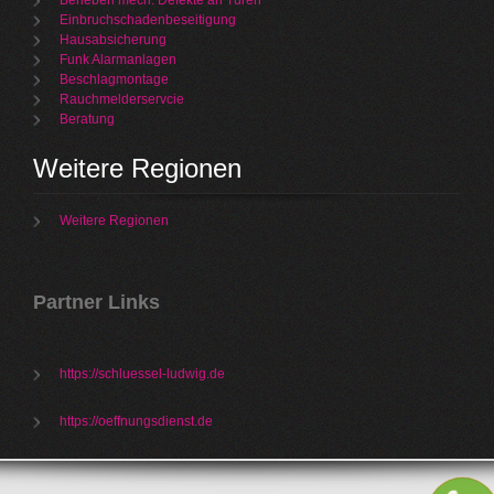
Beheben mech. Defekte an Türen
Einbruchschadenbeseitigung
Hausabsicherung
Funk Alarmanlagen
Beschlagmontage
Rauchmelderservcie
Beratung
Weitere Regionen
Weitere Regionen
Partner Links
https://schluessel-ludwig.de
https://oeffnungsdienst.de