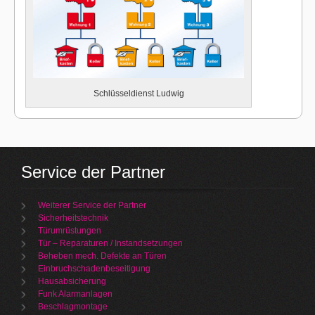
Schlüsseldienst Ludwig
Service der Partner
Weiterer Service der Partner
Sicherheitstechnik
Türumrüstungen
Tür – Reparaturen / Instandsetzungen
Beheben mech. Defekte an Türen
Einbruchschadenbeseitigung
Hausabsicherung
Funk Alarmanlagen
Beschlagmontage