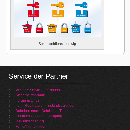
Schlüsseldienst Ludwig
Service der Partner
Weiterer Service der Partner
Sicherheitstechnik
Türumrüstungen
Tür – Reparaturen / Instandsetzungen
Beheben mech. Defekte an Türen
Einbruchschadenbeseitigung
Hausabsicherung
Funk Alarmanlagen