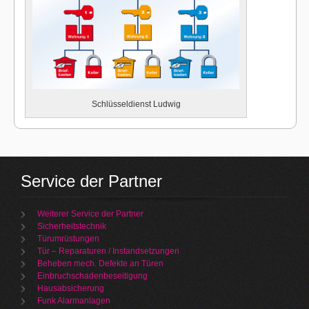
Schlüsseldienst Ludwig
Service der Partner
Weiterer Service der Partner
Sicherheitstechnik
Türumrüstungen
Tür – Reparaturen / Instandsetzungen
Beheben mech. Defekte an Türen
Einbruchschadenbeseitigung
Hausabsicherung
Funk Alarmanlagen