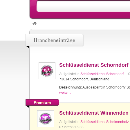
Brancheneinträge
Schlüsseldienst Schorndorf
Aufgelistet in
Schlüsseldienst Schorndorf
73614 Schorndorf, Deutschland
Bezeichnung:
Ausgesperrt in Schorndorf? Sch
weiter...
Premium
Schlüsseldienst Winnenden
Aufgelistet in
Schlüsseldienst Schelmenhol
071955830938