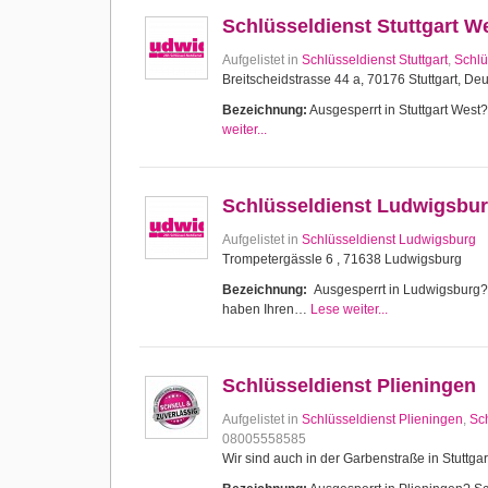
Schlüsseldienst Stuttgart W
Aufgelistet in
Schlüsseldienst Stuttgart
,
Schlü
Breitscheidstrasse 44 a, 70176 Stuttgart, De
Bezeichnung:
Ausgesperrt in Stuttgart West? 
weiter...
Schlüsseldienst Ludwigsbu
Aufgelistet in
Schlüsseldienst Ludwigsburg
Trompetergässle 6 , 71638 Ludwigsburg
Bezeichnung:
Ausgesperrt in Ludwigsburg? Sc
haben Ihren…
Lese weiter...
Schlüsseldienst Plieningen
Aufgelistet in
Schlüsseldienst Plieningen
,
Sch
08005558585
Wir sind auch in der Garbenstraße in Stuttgar