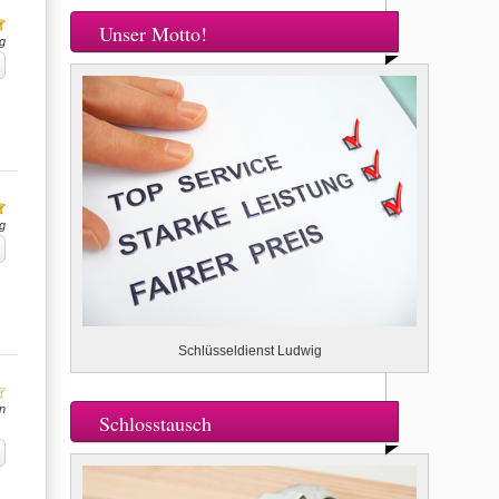
Unser Motto!
g
g
Schlüsseldienst Ludwig
n
Schlosstausch