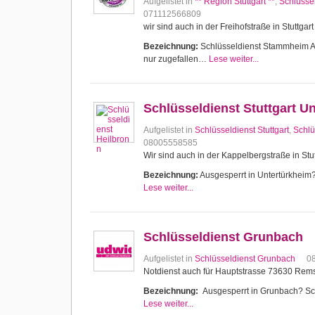
Aufgelistet in
** Region Stuttgart **
,
Schlüssel
071112566809
wir sind auch in der Freihofstraße in Stuttg
Bezeichnung:
Schlüsseldienst Stammheim Aus
nur zugefallen…
Lese weiter...
Schlüsseldienst Stuttgart U
Aufgelistet in
Schlüsseldienst Stuttgart
,
Schlü
08005558585
Wir sind auch in der Kappelbergstraße in Stut
Bezeichnung:
Ausgesperrt in Untertürkheim? 
Lese weiter...
Schlüsseldienst Grunbach
Aufgelistet in
Schlüsseldienst Grunbach
0
Notdienst auch für Hauptstrasse 73630 Re
Bezeichnung:
Ausgesperrt in Grunbach? Schl
Lese weiter...