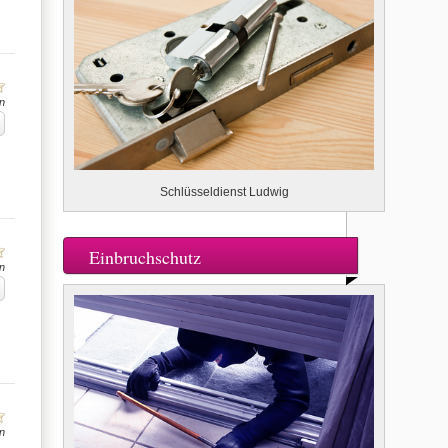
n
Schlüsseldienst Ludwig
Einbruchschutz
n
n