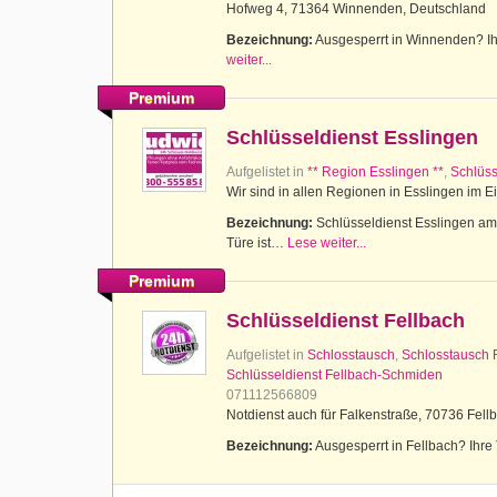
Hofweg 4, 71364 Winnenden, Deutschland
Bezeichnung:
Ausgesperrt in Winnenden? Ihr
weiter...
Premium
Schlüsseldienst Esslingen
Aufgelistet in
** Region Esslingen **
,
Schlüss
Wir sind in allen Regionen in Esslingen im E
Bezeichnung:
Schlüsseldienst Esslingen am N
Türe ist…
Lese weiter...
Premium
Schlüsseldienst Fellbach
Aufgelistet in
Schlosstausch
,
Schlosstausch 
Schlüsseldienst Fellbach-Schmiden
071112566809
Notdienst auch für Falkenstraße, 70736 Fell
Bezeichnung:
Ausgesperrt in Fellbach? Ihre