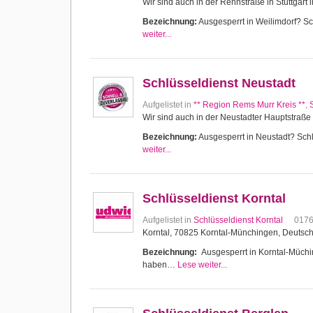
Wir sind auch in der Rennstraße in Stuttgart 
Bezeichnung:
Ausgesperrt in Weilimdorf? Sch
weiter...
Schlüsseldienst Neustadt
Aufgelistet in
** Region Rems Murr Kreis **
,
Wir sind auch in der Neustadter Hauptstraße 
Bezeichnung:
Ausgesperrt in Neustadt? Schlü
weiter...
Schlüsseldienst Korntal
Aufgelistet in
Schlüsseldienst Korntal
017
Korntal, 70825 Korntal-Münchingen, Deutsc
Bezeichnung:
Ausgesperrt in Korntal-Müching
haben…
Lese weiter...