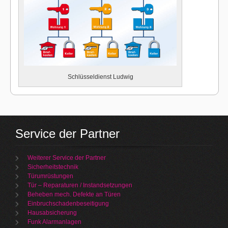
Schlüsseldienst Ludwig
Service der Partner
Weiterer Service der Partner
Sicherheitstechnik
Türumrüstungen
Tür – Reparaturen / Instandsetzungen
Beheben mech. Defekte an Türen
Einbruchschadenbeseitigung
Hausabsicherung
Funk Alarmanlagen