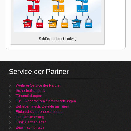
Schlüsseldienst Ludwig
Service der Partner
Weiterer Service der Partner
Sicherheitstechnik
Türumrüstungen
Tür – Reparaturen / Instandsetzungen
Beheben mech. Defekte an Türen
Einbruchschadenbeseitigung
Hausabsicherung
Funk Alarmanlagen
Beschlagmontage