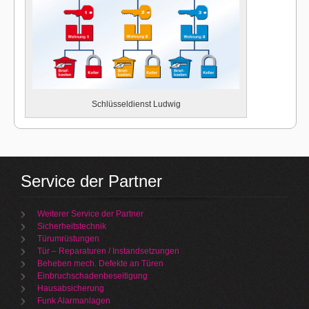
Schlüsseldienst Ludwig
Service der Partner
Weiterer Service der Partner
Sicherheitstechnik
Türumrüstungen
Tür – Reparaturen / Instandsetzungen
Beheben mech. Defekte an Türen
Einbruchschadenbeseitigung
Hausabsicherung
Funk Alarmanlagen