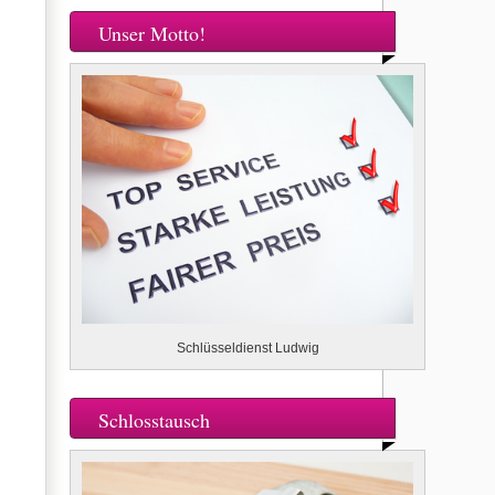
Unser Motto!
Schlüsseldienst Ludwig
Schlosstausch