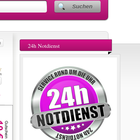
Suchen
24h Notdienst
n
.