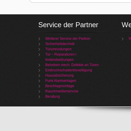
Service der Partner
We
Weiterer Service der Partner
W
Sicherheitstechnik
Türumrüstungen
Tür – Reparaturen /
Instandsetzungen
Beheben mech. Defekte an Türen
Einbruchschadenbeseitigung
Hausabsicherung
Funk Alarmanlagen
Beschlagmontage
Rauchmelderservcie
Beratung