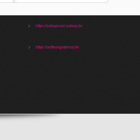
https://schluessel-ludwig.de
https://oeffnungsdienst.de