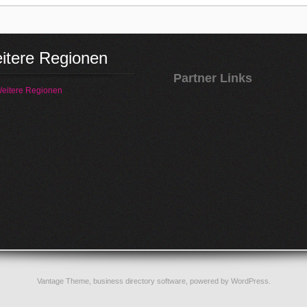
itere Regionen
Partner Links
eitere Regionen
Vantage Theme,
business directory software
, powered by
WordPress
.