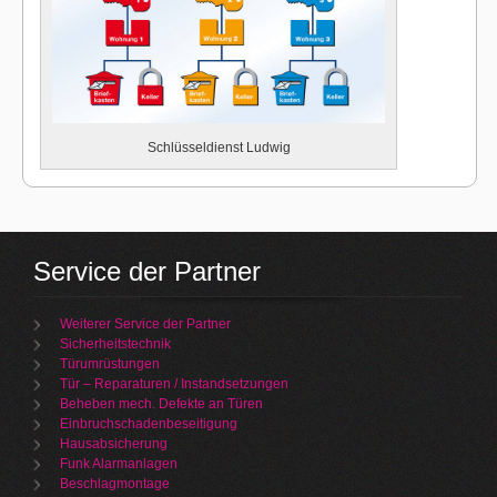
Schlüsseldienst Ludwig
Service der Partner
Weiterer Service der Partner
Sicherheitstechnik
Türumrüstungen
Tür – Reparaturen / Instandsetzungen
Beheben mech. Defekte an Türen
Einbruchschadenbeseitigung
Hausabsicherung
Funk Alarmanlagen
Beschlagmontage