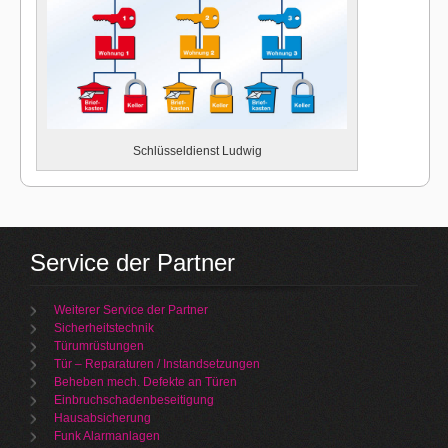
Schlüsseldienst Ludwig
Service der Partner
Weiterer Service der Partner
Sicherheitstechnik
Türumrüstungen
Tür – Reparaturen / Instandsetzungen
Beheben mech. Defekte an Türen
Einbruchschadenbeseitigung
Hausabsicherung
Funk Alarmanlagen