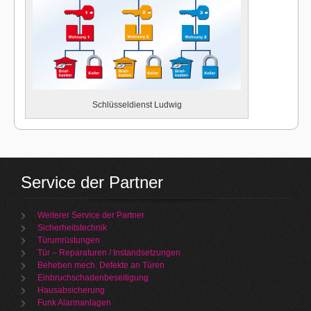
Schlüsseldienst Ludwig
Service der Partner
Weiterer Service der Partner
Sicherheitstechnik
Türumrüstungen
Tür – Reparaturen / Instandsetzungen
Beheben mech. Defekte an Türen
Einbruchschadenbeseitigung
Hausabsicherung
Funk Alarmanlagen