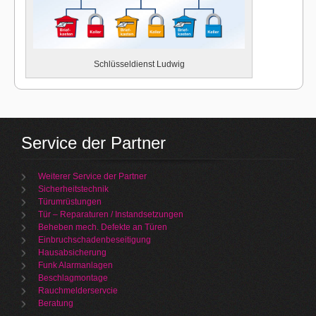
Schlüsseldienst Ludwig
Service der Partner
Weiterer Service der Partner
Sicherheitstechnik
Türumrüstungen
Tür – Reparaturen / Instandsetzungen
Beheben mech. Defekte an Türen
Einbruchschadenbeseitigung
Hausabsicherung
Funk Alarmanlagen
Beschlagmontage
Rauchmelderservcie
Beratung