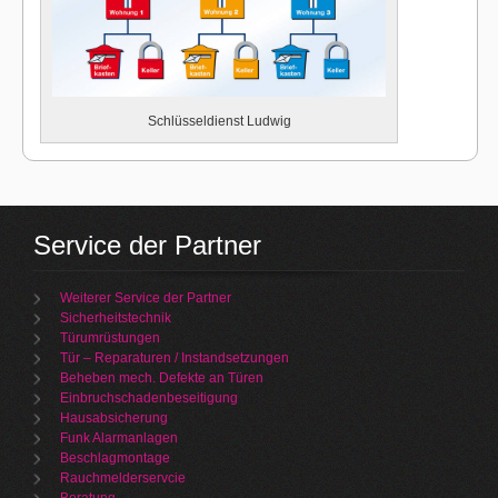
Schlüsseldienst Ludwig
Service der Partner
Weiterer Service der Partner
Sicherheitstechnik
Türumrüstungen
Tür – Reparaturen / Instandsetzungen
Beheben mech. Defekte an Türen
Einbruchschadenbeseitigung
Hausabsicherung
Funk Alarmanlagen
Beschlagmontage
Rauchmelderservcie