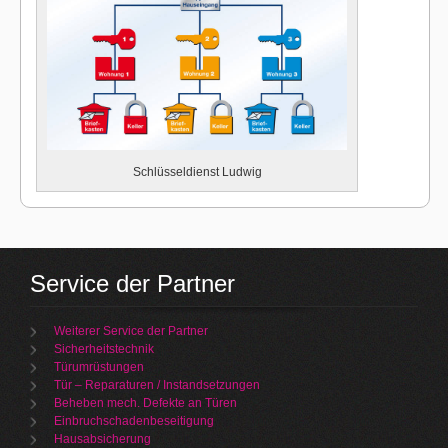
Schlüsseldienst Ludwig
Service der Partner
Weiterer Service der Partner
Sicherheitstechnik
Türumrüstungen
Tür – Reparaturen / Instandsetzungen
Beheben mech. Defekte an Türen
Einbruchschadenbeseitigung
Hausabsicherung