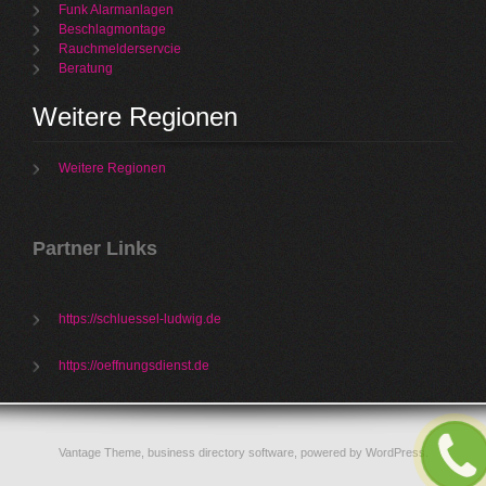
Funk Alarmanlagen
Beschlagmontage
Rauchmelderservcie
Beratung
Weitere Regionen
Weitere Regionen
Partner Links
https://schluessel-ludwig.de
https://oeffnungsdienst.de
Vantage Theme,
business directory software
, powered by
WordPress
.