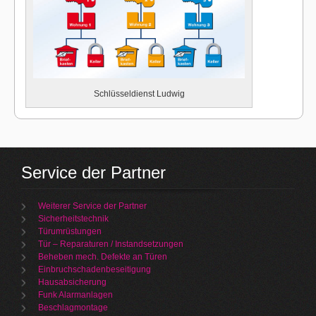
Schlüsseldienst Ludwig
Service der Partner
Weiterer Service der Partner
Sicherheitstechnik
Türumrüstungen
Tür – Reparaturen / Instandsetzungen
Beheben mech. Defekte an Türen
Einbruchschadenbeseitigung
Hausabsicherung
Funk Alarmanlagen
Beschlagmontage