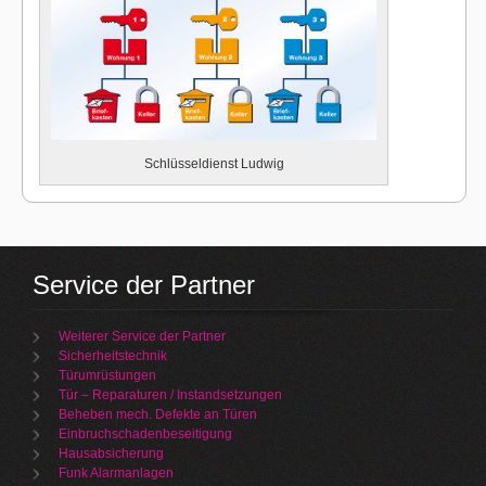
Schlüsseldienst Ludwig
Service der Partner
Weiterer Service der Partner
Sicherheitstechnik
Türumrüstungen
Tür – Reparaturen / Instandsetzungen
Beheben mech. Defekte an Türen
Einbruchschadenbeseitigung
Hausabsicherung
Funk Alarmanlagen