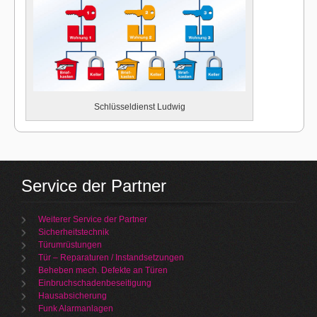
Schlüsseldienst Ludwig
Service der Partner
Weiterer Service der Partner
Sicherheitstechnik
Türumrüstungen
Tür – Reparaturen / Instandsetzungen
Beheben mech. Defekte an Türen
Einbruchschadenbeseitigung
Hausabsicherung
Funk Alarmanlagen