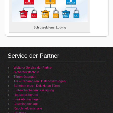
Schlüsseldienst Ludwig
Service der Partner
Weiterer Service der Partner
Sicherheitstechnik
Türumrüstungen
Tür – Reparaturen / Instandsetzungen
Beheben mech. Defekte an Türen
Einbruchschadenbeseitigung
Hausabsicherung
Funk Alarmanlagen
Beschlagmontage
Rauchmelderservcie