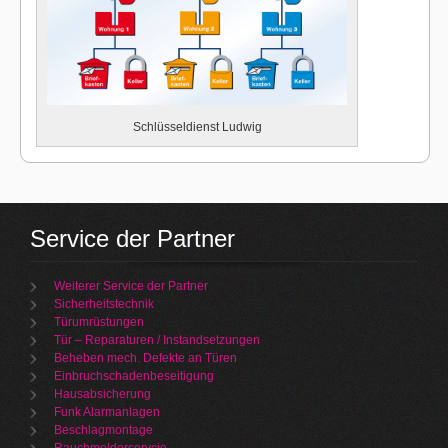
Schlüsseldienst Ludwig
Service der Partner
Weiterer Service der Partner
Sicherheitstechnik
Türumrüstungen
Tür – Reparaturen / Instandsetzungen
Beheben mech. Defekte an Türen
Einbruchschadenbeseitigung
Hausabsicherung
Funk Alarmanlagen
Beschlagmontage