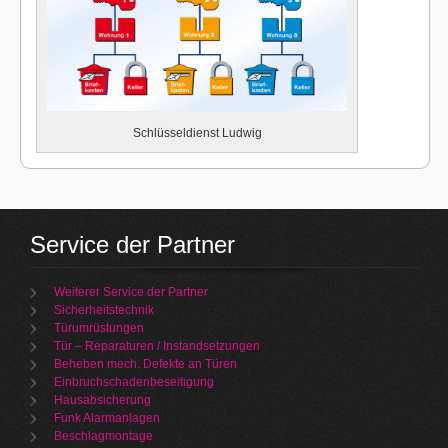
Schlüsseldienst Ludwig
Service der Partner
Weiterer Service der Partner
Sicherheitstechnik
Türumrüstungen
Tür – Reparaturen / Instandsetzungen
Beheben mech. Defekte an Türen
Einbruchschadenbeseitigung
Hausabsicherung
Funk Alarmanlagen
Beschlagmontage