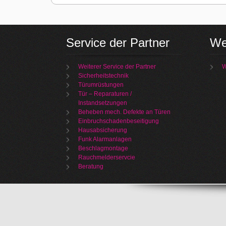
Service der Partner
We
Weiterer Service der Partner
W
Sicherheitstechnik
Türumrüstungen
Tür – Reparaturen /
Instandsetzungen
Beheben mech. Defekte an Türen
Einbruchschadenbeseitigung
Hausabsicherung
Funk Alarmanlagen
Beschlagmontage
Rauchmelderservcie
Beratung