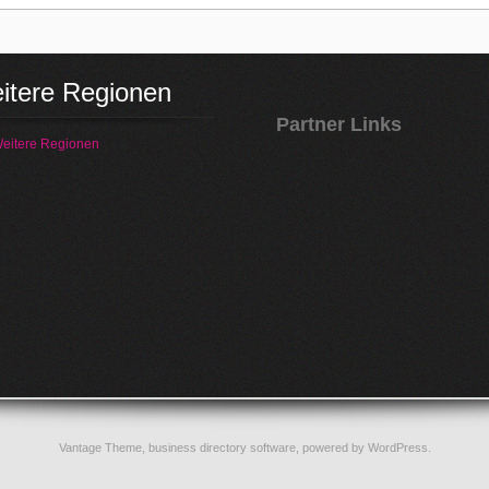
itere Regionen
Partner Links
eitere Regionen
Vantage Theme,
business directory software
, powered by
WordPress
.