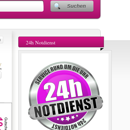
Suchen
24h Notdienst
n