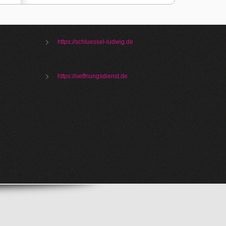
https://schluessel-ludwig.de
https://oeffnungsdienst.de