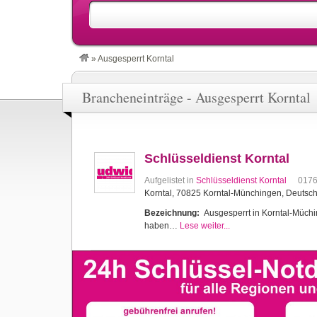
»
Ausgesperrt Korntal
Brancheneinträge - Ausgesperrt Korntal
Schlüsseldienst Korntal
Aufgelistet in
Schlüsseldienst Korntal
017
Korntal, 70825 Korntal-Münchingen, Deutsc
Bezeichnung:
Ausgesperrt in Korntal-Müching
haben…
Lese weiter...