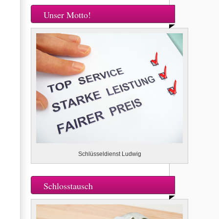
Unser Motto!
Schlüsseldienst Ludwig
Schlosstausch