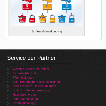
Schlüsseldienst Ludwig
Service der Partner
Weiterer Service der Partner
Sicherheitstechnik
Türumrüstungen
Tür – Reparaturen / Instandsetzungen
Beheben mech. Defekte an Türen
Einbruchschadenbeseitigung
Hausabsicherung
Funk Alarmanlagen
Beschlagmontage