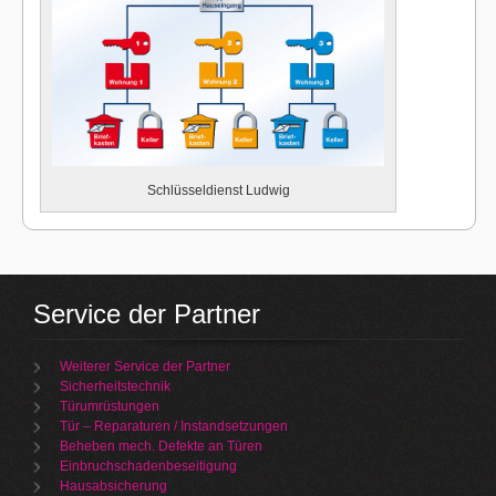
Schlüsseldienst Ludwig
Service der Partner
Weiterer Service der Partner
Sicherheitstechnik
Türumrüstungen
Tür – Reparaturen / Instandsetzungen
Beheben mech. Defekte an Türen
Einbruchschadenbeseitigung
Hausabsicherung