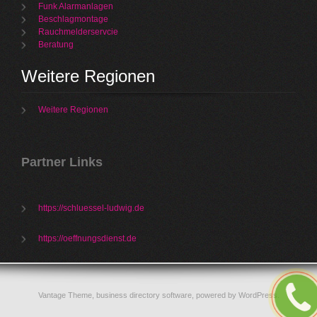
Funk Alarmanlagen
Beschlagmontage
Rauchmelderservcie
Beratung
Weitere Regionen
Weitere Regionen
Partner Links
https://schluessel-ludwig.de
https://oeffnungsdienst.de
Vantage Theme,
business directory software
, powered by
WordPress
.