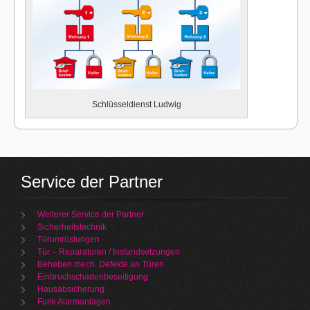
Schlüsseldienst Ludwig
Service der Partner
Weiterer Service der Partner
Sicherheitstechnik
Türumrüstungen
Tür – Reparaturen / Instandsetzungen
Beheben mech. Defekte an Türen
Einbruchschadenbeseitigung
Hausabsicherung
Funk Alarmanlagen