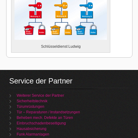
Schlüsseldienst Ludwig
Service der Partner
Weiterer Service der Partner
Sicherheitstechnik
Türumrüstungen
Tür – Reparaturen / Instandsetzungen
Beheben mech. Defekte an Türen
Einbruchschadenbeseitigung
Hausabsicherung
Funk Alarmanlagen