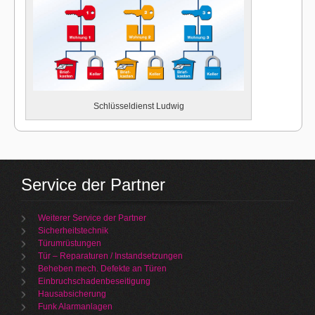
Schlüsseldienst Ludwig
Service der Partner
Weiterer Service der Partner
Sicherheitstechnik
Türumrüstungen
Tür – Reparaturen / Instandsetzungen
Beheben mech. Defekte an Türen
Einbruchschadenbeseitigung
Hausabsicherung
Funk Alarmanlagen