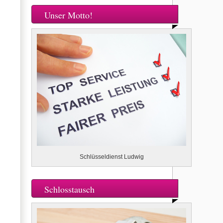
Unser Motto!
Schlüsseldienst Ludwig
Schlosstausch