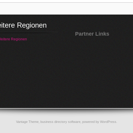
itere Regionen
Partner Links
eitere Regionen
Vantage Theme,
business directory software
, powered by
WordPress
.