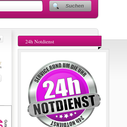
Suchen
24h Notdienst
n