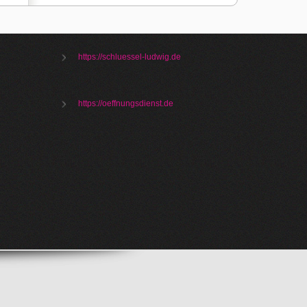
https://schluessel-ludwig.de
https://oeffnungsdienst.de