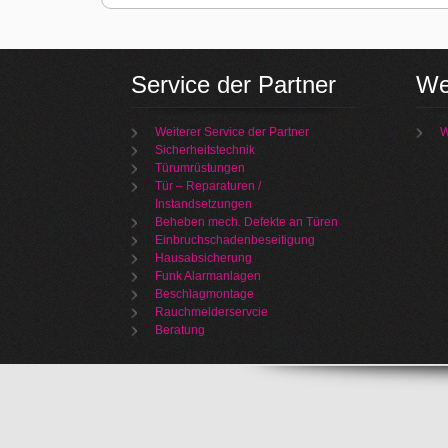
Service der Partner
We
Weiterer Service der Partner
W
Sicherheitstechnik
Türumrüstungen
Tür – Reparaturen /
Instandsetzungen
Beheben mech. Defekte an Türen
Einbruchschadenbeseitigung
Hausabsicherung
Funk Alarmanlagen
Beschlagmontage
Rauchmelderservcie
Beratung