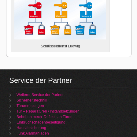
Schlüsseldienst Ludwig
Service der Partner
Weiterer Service der Partner
Sicherheitstechnik
Türumrüstungen
Tür – Reparaturen / Instandsetzungen
Beheben mech. Defekte an Türen
Einbruchschadenbeseitigung
Hausabsicherung
Funk Alarmanlagen