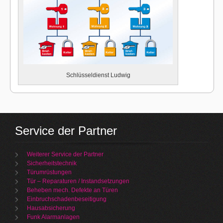
Schlüsseldienst Ludwig
Service der Partner
Weiterer Service der Partner
Sicherheitstechnik
Türumrüstungen
Tür – Reparaturen / Instandsetzungen
Beheben mech. Defekte an Türen
Einbruchschadenbeseitigung
Hausabsicherung
Funk Alarmanlagen