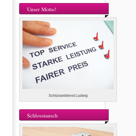
Unser Motto!
Schlüsseldienst Ludwig
Schlosstausch