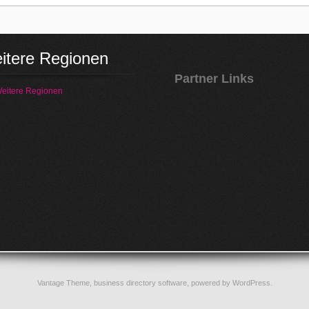
itere Regionen
Partner Links
eitere Regionen
Vantage Theme,
business directory software
, powered by
WordPress
.