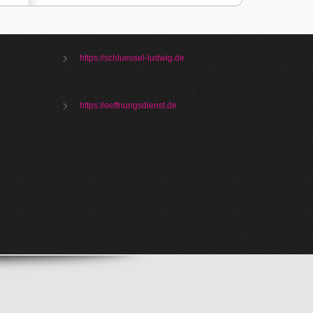
https://schluessel-ludwig.de
https://oeffnungsdienst.de