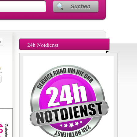
Suchen
24h Notdienst
n