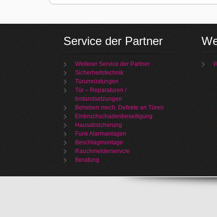
Service der Partner
We
Weiterer Service der Partner
W
Sicherheitstechnik
Türumrüstungen
Tür – Reparaturen /
Instandsetzungen
Beheben mech. Defekte an Türen
Einbruchschadenbeseitigung
Hausabsicherung
Funk Alarmanlagen
Beschlagmontage
Rauchmelderservcie
Beratung