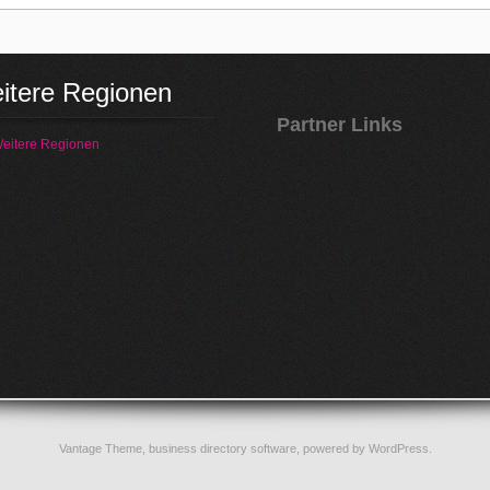
itere Regionen
Partner Links
eitere Regionen
Vantage Theme,
business directory software
, powered by
WordPress
.