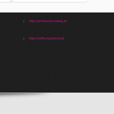
https://schluessel-ludwig.de
https://oeffnungsdienst.de