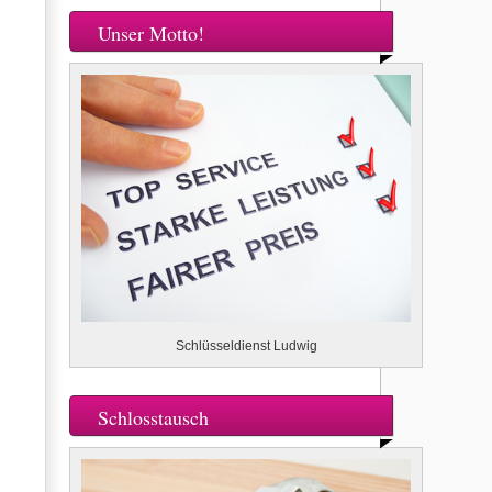
Unser Motto!
Schlüsseldienst Ludwig
Schlosstausch