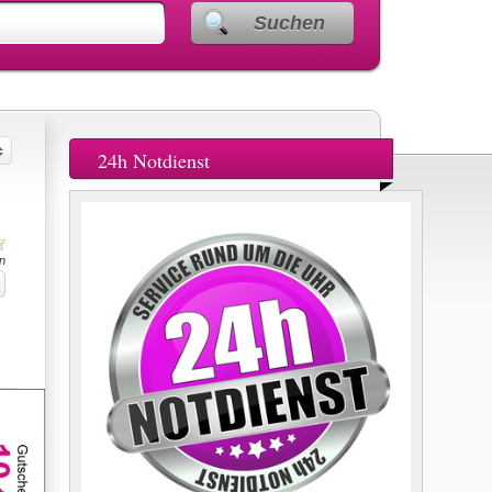
Suchen
24h Notdienst
n